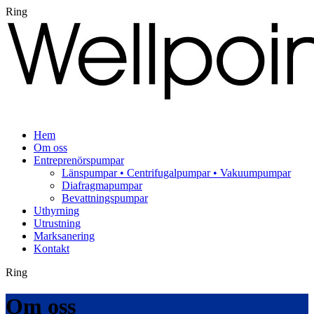
Ring
Hem
Om oss
Entreprenörspumpar
Länspumpar • Centrifugalpumpar • Vakuumpumpar
Diafragmapumpar
Bevattningspumpar
Uthyrning
Utrustning
Marksanering
Kontakt
Ring
Om oss