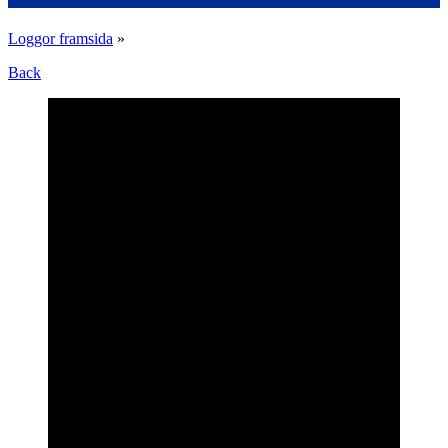
Loggor framsida
»
Back